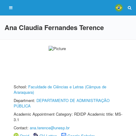
Ana Claudia Fernandes Terence
School:
Faculdade de Ciências e Letras (Câmpus de
Araraquara)
Department:
DEPARTAMENTO DE ADMINISTRAÇÃO
PÚBLICA
Academic Appointment Category: RDIDP Academic title: MS-
3.1
Contact:
ana.terence@unesp.br
Orcid
CV Lattes
Google Scholar