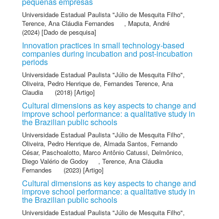
pequenas empresas
Universidade Estadual Paulista "Júlio de Mesquita Filho"
,
Terence, Ana Cláudia Fernandes
,
Maputa, André
(2024) [Dado de pesquisa]
Innovation practices in small technology-based
companies during incubation and post-incubation
periods
Universidade Estadual Paulista "Júlio de Mesquita Filho"
,
Oliveira, Pedro Henrique de
,
Fernandes Terence, Ana
Claudia
(2018) [Artigo]
Cultural dimensions as key aspects to change and
improve school performance: a qualitative study in
the Brazilian public schools
Universidade Estadual Paulista "Júlio de Mesquita Filho"
,
Oliveira, Pedro Henrique de
,
Almada Santos, Fernando
César
,
Paschoalotto, Marco Antônio Catussi
,
Delmônico,
Diego Valério de Godoy
,
Terence, Ana Cláudia
Fernandes
(2023) [Artigo]
Cultural dimensions as key aspects to change and
improve school performance: a qualitative study in
the Brazilian public schools
Universidade Estadual Paulista "Júlio de Mesquita Filho"
,