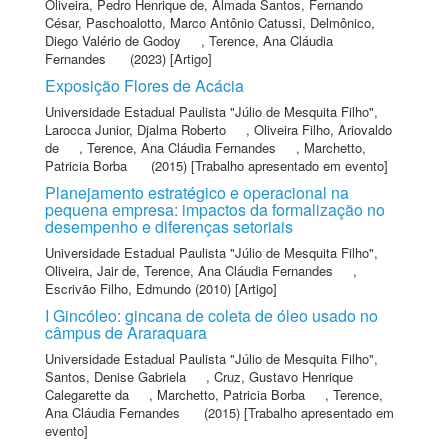
Oliveira, Pedro Henrique de
,
Almada Santos, Fernando
César
,
Paschoalotto, Marco Antônio Catussi
,
Delmônico,
Diego Valério de Godoy
,
Terence, Ana Cláudia
Fernandes
(2023) [Artigo]
Exposição Flores de Acácia
Universidade Estadual Paulista "Júlio de Mesquita Filho"
,
Larocca Junior, Djalma Roberto
,
Oliveira Filho, Ariovaldo
de
,
Terence, Ana Cláudia Fernandes
,
Marchetto,
Patricia Borba
(2015) [Trabalho apresentado em evento]
Planejamento estratégico e operacional na
pequena empresa: impactos da formalização no
desempenho e diferenças setoriais
Universidade Estadual Paulista "Júlio de Mesquita Filho"
,
Oliveira, Jair de
,
Terence, Ana Cláudia Fernandes
,
Escrivão Filho, Edmundo
(2010) [Artigo]
I Gincóleo: gincana de coleta de óleo usado no
câmpus de Araraquara
Universidade Estadual Paulista "Júlio de Mesquita Filho"
,
Santos, Denise Gabriela
,
Cruz, Gustavo Henrique
Calegarette da
,
Marchetto, Patricia Borba
,
Terence,
Ana Cláudia Fernandes
(2015) [Trabalho apresentado em
evento]