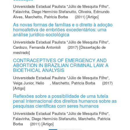
Universidade Estadual Paulista "Júlio de Mesquita Filho"
,
Falavinha, Diego Hermínio Stefanutto
,
Oliveira, Edmundo
Alves
,
Marchetto, Patricia Borba
(2011) [Artigo]
As novas formas de famílias e o direito à adoção
homoafetiva de embriões excedentários: uma
análise jurídico-sociológica
Universidade Estadual Paulista "Júlio de Mesquita Filho"
,
Cardozo, Fernanda Antonioli
(2017) [Dissertação de
mestrado]
CONTRACEPTIVES OF EMERGENCY AND
ABORTION IN BRAZILIAN CRIMINAL LAW: A
BIOETHICAL ANALYSIS
Universidade Estadual Paulista "Júlio de Mesquita Filho"
,
Veiga Junior, Helio
,
Marchetto, Patricia Borba
(2017)
[Artigo]
Reflexões sobre a possibilidade de uma tutela
penal internacional dos direitos humanos sobre as
pesquisas científicas com seres humanos
Universidade Estadual Paulista "Júlio de Mesquita Filho"
,
Falavinha, Diego Hermínio Stefanutto
,
Marchetto, Patricia
Borba
(2011) [Artigo]