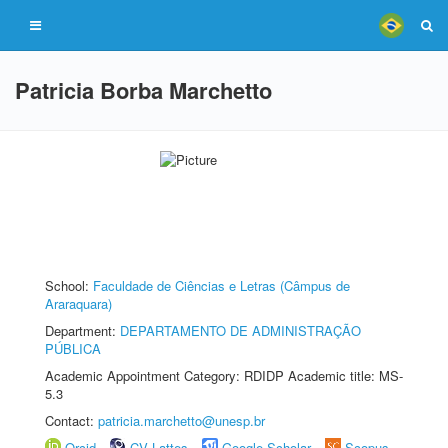
Patricia Borba Marchetto
School:
Faculdade de Ciências e Letras (Câmpus de
Araraquara)
Department:
DEPARTAMENTO DE ADMINISTRAÇÃO
PÚBLICA
Academic Appointment Category: RDIDP Academic title: MS-
5.3
Contact:
patricia.marchetto@unesp.br
Orcid
CV Lattes
Google Scholar
Scopus