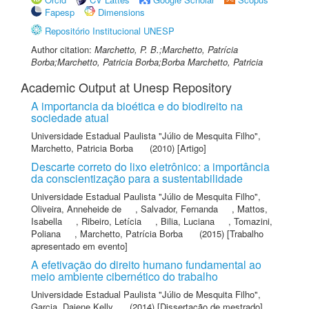
Fapesp
Dimensions
Repositório Institucional UNESP
Author citation:
Marchetto, P. B.;Marchetto, Patrícia
Borba;Marchetto, Patricia Borba;Borba Marchetto, Patricia
Academic Output at Unesp Repository
A importancia da bioética e do biodireito na
sociedade atual
Universidade Estadual Paulista "Júlio de Mesquita Filho"
,
Marchetto, Patricia Borba
(2010) [Artigo]
Descarte correto do lixo eletrônico: a importância
da conscientização para a sustentabilidade
Universidade Estadual Paulista "Júlio de Mesquita Filho"
,
Oliveira, Anneheide de
,
Salvador, Fernanda
,
Mattos,
Isabella
,
Ribeiro, Letícia
,
Bilia, Luciana
,
Tomazini,
Poliana
,
Marchetto, Patrícia Borba
(2015) [Trabalho
apresentado em evento]
A efetivação do direito humano fundamental ao
meio ambiente cibernético do trabalho
Universidade Estadual Paulista "Júlio de Mesquita Filho"
,
Garcia, Daiene Kelly
(2014) [Dissertação de mestrado]