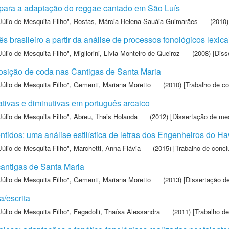
para a adaptação do reggae cantado em São Luís
Júlio de Mesquita Filho"
,
Rostas, Márcia Helena Sauáia Guimarães
(2010)
s brasileiro a partir da análise de processos fonológicos lexica
Júlio de Mesquita Filho"
,
Migliorini, Lívia Monteiro de Queiroz
(2008) [Diss
posição de coda nas Cantigas de Santa Maria
Júlio de Mesquita Filho"
,
Gementi, Mariana Moretto
(2010) [Trabalho de c
tivas e diminutivas em português arcaico
Júlio de Mesquita Filho"
,
Abreu, Thais Holanda
(2012) [Dissertação de me
tidos: uma análise estilística de letras dos Engenheiros do Ha
Júlio de Mesquita Filho"
,
Marchetti, Anna Flávia
(2015) [Trabalho de concl
cantigas de Santa Maria
Júlio de Mesquita Filho"
,
Gementi, Mariana Moretto
(2013) [Dissertação d
a/escrita
Júlio de Mesquita Filho"
,
Fegadolli, Thaísa Alessandra
(2011) [Trabalho de