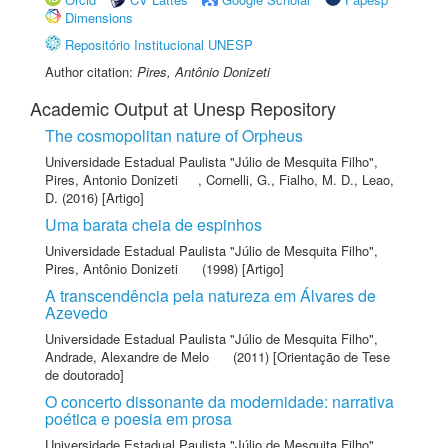
Dimensions
Repositório Institucional UNESP
Author citation:
Pires, Antônio Donizeti
Academic Output at Unesp Repository
The cosmopolitan nature of Orpheus
Universidade Estadual Paulista "Júlio de Mesquita Filho"
,
Pires, Antonio Donizeti
,
Cornelli, G.
,
Fialho, M. D.
,
Leao,
D.
(2016) [Artigo]
Uma barata cheia de espinhos
Universidade Estadual Paulista "Júlio de Mesquita Filho"
,
Pires, Antônio Donizeti
(1998) [Artigo]
A transcendência pela natureza em Álvares de
Azevedo
Universidade Estadual Paulista "Júlio de Mesquita Filho"
,
Andrade, Alexandre de Melo
(2011) [Orientação de Tese
de doutorado]
O concerto dissonante da modernidade: narrativa
poética e poesia em prosa
Universidade Estadual Paulista "Júlio de Mesquita Filho"
,