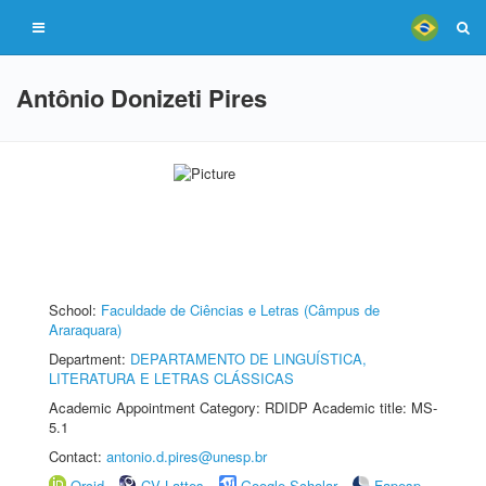
Antônio Donizeti Pires
School:
Faculdade de Ciências e Letras (Câmpus de
Araraquara)
Department:
DEPARTAMENTO DE LINGUÍSTICA,
LITERATURA E LETRAS CLÁSSICAS
Academic Appointment Category: RDIDP Academic title: MS-
5.1
Contact:
antonio.d.pires@unesp.br
Orcid
CV Lattes
Google Scholar
Fapesp