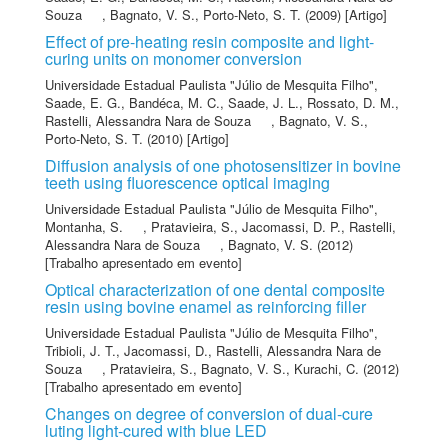
Souza
,
Bagnato, V. S.
,
Porto-Neto, S. T.
(2009) [Artigo]
Effect of pre-heating resin composite and light-
curing units on monomer conversion
Universidade Estadual Paulista "Júlio de Mesquita Filho"
,
Saade, E. G.
,
Bandéca, M. C.
,
Saade, J. L.
,
Rossato, D. M.
,
Rastelli, Alessandra Nara de Souza
,
Bagnato, V. S.
,
Porto-Neto, S. T.
(2010) [Artigo]
Diffusion analysis of one photosensitizer in bovine
teeth using fluorescence optical imaging
Universidade Estadual Paulista "Júlio de Mesquita Filho"
,
Montanha, S.
,
Pratavieira, S.
,
Jacomassi, D. P.
,
Rastelli,
Alessandra Nara de Souza
,
Bagnato, V. S.
(2012)
[Trabalho apresentado em evento]
Optical characterization of one dental composite
resin using bovine enamel as reinforcing filler
Universidade Estadual Paulista "Júlio de Mesquita Filho"
,
Tribioli, J. T.
,
Jacomassi, D.
,
Rastelli, Alessandra Nara de
Souza
,
Pratavieira, S.
,
Bagnato, V. S.
,
Kurachi, C.
(2012)
[Trabalho apresentado em evento]
Changes on degree of conversion of dual-cure
luting light-cured with blue LED