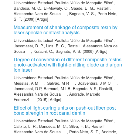
Universidade Estadual Paulista "Júlio de Mesquita Filho"
,
Bandéca, M. C.
,
El-Mowafy, O.
,
Saade, E. G.
,
Rastelli,
Alessandra Nara de Souza
,
Bagnato, V. S.
,
Porto-Neto,
S. T.
(2009) [Artigo]
Measurement of shrinkage of composite resin by
laser speckle contrast analysis
Universidade Estadual Paulista "Júlio de Mesquita Filho"
,
Jacomassi, D. P.
,
Lins, E. C.
,
Rastelli, Alessandra Nara de
Souza
,
Kurachi, C.
,
Bagnato, V. S.
(2009) [Artigo]
Degree of conversion of different composite resins
photo-activated with light-emitting diode and argon
ion laser
Universidade Estadual Paulista "Júlio de Mesquita Filho"
,
Messias, A M
,
Galvão, M R
,
Boaventura, J M C
,
Jacomassi, D P
,
Bernardi, M I B
,
Bagnato, V S
,
Rastelli,
Alessandra Nara de Souza
,
Andrade, Marcelo
Ferrarezi
(2015) [Artigo]
Effect of light-curing units on push-out fiber post
bond strength in root canal dentin
Universidade Estadual Paulista "Júlio de Mesquita Filho"
,
Calixto, L. R.
,
Bandéca, M. C.
,
Silva, F. B.
,
Rastelli,
Alessandra Nara de Souza
,
Porto-Neto, S. T.
,
Andrade,