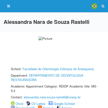
Alessandra Nara de Souza Rastelli
School:
Faculdade de Odontologia (Câmpus de Araraquara)
Department:
DEPARTAMENTO DE ODONTOLOGIA
RESTAURADORA
Academic Appointment Category: RDIDP Academic title: MS-
5.2
Contact:
alessandra.nara-souza-rastelli@unesp.br
Orcid
CV Lattes
Google Scholar
ResearcherID
Scopus
Fapesp