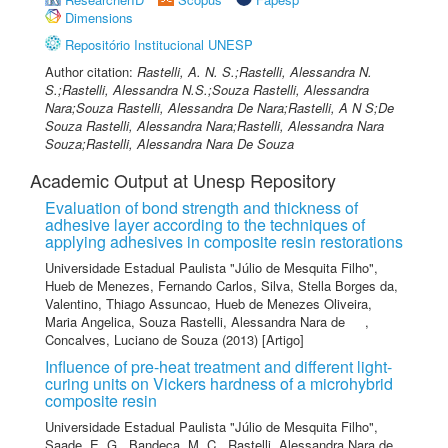
Dimensions
Repositório Institucional UNESP
Author citation:
Rastelli, A. N. S.;Rastelli, Alessandra N.
S.;Rastelli, Alessandra N.S.;Souza Rastelli, Alessandra
Nara;Souza Rastelli, Alessandra De Nara;Rastelli, A N S;De
Souza Rastelli, Alessandra Nara;Rastelli, Alessandra Nara
Souza;Rastelli, Alessandra Nara De Souza
Academic Output at Unesp Repository
Evaluation of bond strength and thickness of
adhesive layer according to the techniques of
applying adhesives in composite resin restorations
Universidade Estadual Paulista "Júlio de Mesquita Filho"
,
Hueb de Menezes, Fernando Carlos
,
Silva, Stella Borges da
,
Valentino, Thiago Assuncao
,
Hueb de Menezes Oliveira,
Maria Angelica
,
Souza Rastelli, Alessandra Nara de
,
Concalves, Luciano de Souza
(2013) [Artigo]
Influence of pre-heat treatment and different light-
curing units on Vickers hardness of a microhybrid
composite resin
Universidade Estadual Paulista "Júlio de Mesquita Filho"
,
Saade, E. G.
,
Bandeca, M. C.
,
Rastelli, Alessandra Nara de