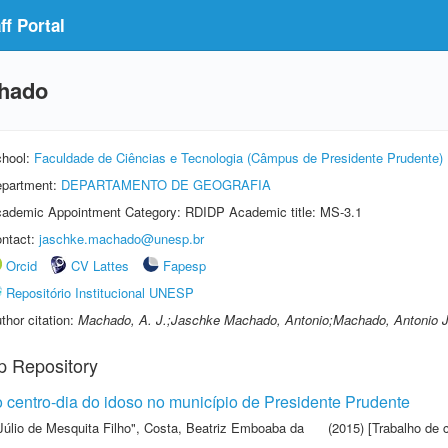
f Portal
chado
hool:
Faculdade de Ciências e Tecnologia (Câmpus de Presidente Prudente)
partment:
DEPARTAMENTO DE GEOGRAFIA
ademic Appointment Category: RDIDP Academic title: MS-3.1
ntact:
jaschke.machado@unesp.br
Orcid
CV Lattes
Fapesp
Repositório Institucional UNESP
thor citation:
Machado, A. J.;Jaschke Machado, Antonio;Machado, Antonio 
p Repository
 centro-dia do idoso no município de Presidente Prudente
Júlio de Mesquita Filho"
,
Costa, Beatriz Emboaba da
(2015) [Trabalho de 