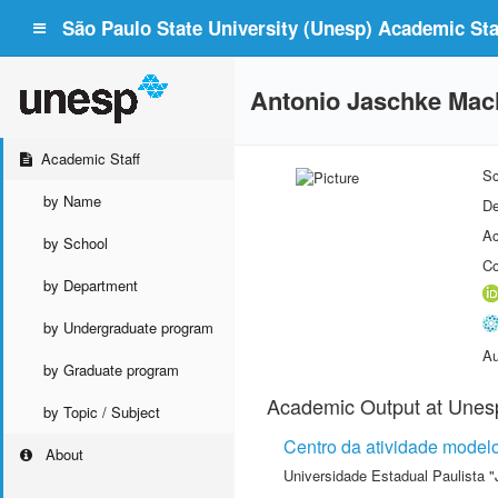
São Paulo State University (Unesp) Academic Staf
Antonio Jaschke Ma
Academic Staff
Sc
by Name
De
Ac
by School
Co
by Department
by Undergraduate program
Au
by Graduate program
Academic Output at Unes
by Topic / Subject
Centro da atividade modelo
About
Universidade Estadual Paulista "