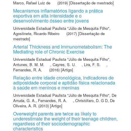
Marco, Rafael Luiz de
(2019) [Dissertação de mestrado]
Mecanismos inflamatórios ligando a prática
esportiva em alta intensidade e o
desenvolvimento ósseo entre jovens
Universidade Estadual Paulista "Júlio de Mesquita Filho"
,
Agostinete, Ricardo Ribeiro
(2017) [Dissertação de
mestrado]
Arterial Thickness and Immunometabolism: The
Mediating role of Chronic Exercise
Universidade Estadual Paulista "Júlio de Mesquita Filho"
,
Antunes, B. M. M.
,
Cayres, S. U.
,
Lira, F. S.
,
Fernandes, R. A.
(2016) [Artigo]
Relação entre idade cronológica, indicadores de
adiposidade corporal e aptidão física relacionada
à saúde em meninos e meninas
Universidade Estadual Paulista "Júlio de Mesquita Filho"
,
De
Arruda, G. A.
,
Fernandes, R. A.
,
Christófaro, D. G D
,
De
Oliveira, A. R.
(2013) [Artigo]
Overweight parents are twice as likely to
underestimate the weight of their teenage children,
regardless of their sociodemographic
characteristics