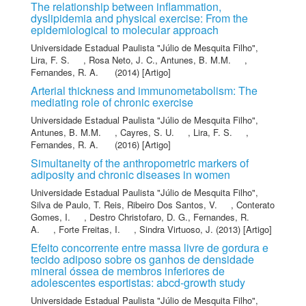
The relationship between inflammation,
dyslipidemia and physical exercise: From the
epidemiological to molecular approach
Universidade Estadual Paulista "Júlio de Mesquita Filho"
,
Lira, F. S.
,
Rosa Neto, J. C.
,
Antunes, B. M.M.
,
Fernandes, R. A.
(2014) [Artigo]
Arterial thickness and immunometabolism: The
mediating role of chronic exercise
Universidade Estadual Paulista "Júlio de Mesquita Filho"
,
Antunes, B. M.M.
,
Cayres, S. U.
,
Lira, F. S.
,
Fernandes, R. A.
(2016) [Artigo]
Simultaneity of the anthropometric markers of
adiposity and chronic diseases in women
Universidade Estadual Paulista "Júlio de Mesquita Filho"
,
Silva de Paulo, T. Reis
,
Ribeiro Dos Santos, V.
,
Conterato
Gomes, I.
,
Destro Christofaro, D. G.
,
Fernandes, R.
A.
,
Forte Freitas, I.
,
Sindra Virtuoso, J.
(2013) [Artigo]
Efeito concorrente entre massa livre de gordura e
tecido adiposo sobre os ganhos de densidade
mineral óssea de membros inferiores de
adolescentes esportistas: abcd-growth study
Universidade Estadual Paulista "Júlio de Mesquita Filho"
,