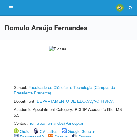
Romulo Araújo Fernandes
School:
Faculdade de Ciências e Tecnologia (Câmpus de
Presidente Prudente)
Department:
DEPARTAMENTO DE EDUCAÇÃO FÍSICA
Academic Appointment Category: RDIDP Academic title: MS-
5.3
Contact:
romulo.a.fernandes@unesp.br
Orcid
CV Lattes
Google Scholar
ResearcherID
Scopus
Fapesp