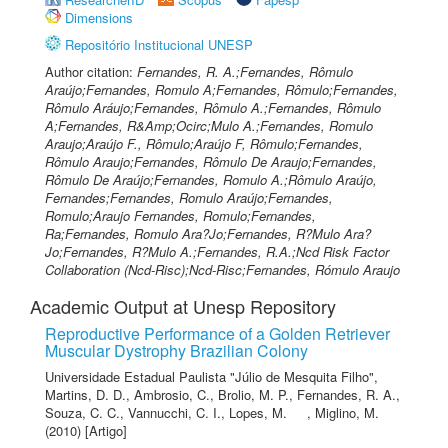
Dimensions
Repositório Institucional UNESP
Author citation:
Fernandes, R. A.;Fernandes, Rômulo
Araújo;Fernandes, Romulo A;Fernandes, Rômulo;Fernandes,
Rômulo Aráujo;Fernandes, Rômulo A.;Fernandes, Rômulo
A;Fernandes, R&Amp;Ocirc;Mulo A.;Fernandes, Romulo
Araujo;Araújo F., Rômulo;Araújo F, Rômulo;Fernandes,
Rômulo Araujo;Fernandes, Rômulo De Araujo;Fernandes,
Rômulo De Araújo;Fernandes, Romulo A.;Rômulo Araújo,
Fernandes;Fernandes, Romulo Araújo;Fernandes,
Romulo;Araujo Fernandes, Romulo;Fernandes,
Ra;Fernandes, Romulo Ara?Jo;Fernandes, R?Mulo Ara?
Jo;Fernandes, R?Mulo A.;Fernandes, R.A.;Ncd Risk Factor
Collaboration (Ncd-Risc);Ncd-Risc;Fernandes, Rómulo Araujo
Academic Output at Unesp Repository
Reproductive Performance of a Golden Retriever
Muscular Dystrophy Brazilian Colony
Universidade Estadual Paulista "Júlio de Mesquita Filho"
,
Martins, D. D.
,
Ambrosio, C.
,
Brolio, M. P.
,
Fernandes, R. A.
,
Souza, C. C.
,
Vannucchi, C. I.
,
Lopes, M.
,
Miglino, M.
(2010) [Artigo]