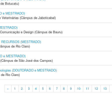
de Botucatu)
ADO e MESTRADO)
e Veterinárias (Câmpus de Jaboticabal)
 MESTRADO)
s, Comunicação e Design (Câmpus de Bauru)
 RECURSOS (MESTRADO)
Câmpus de Rio Claro)
ADO e MESTRADO)
gia (Câmpus de São José dos Campos)
cnologias (DOUTORADO e MESTRADO)
 de Rio Claro)
«
1
2
3
4
5
6
7
8
9
10
11
12
13