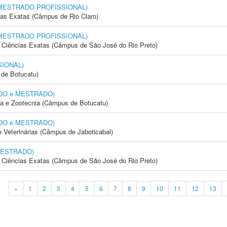
l (MESTRADO PROFISSIONAL)
cias Exatas (Câmpus de Rio Claro)
l (MESTRADO PROFISSIONAL)
 e Ciências Exatas (Câmpus de São José do Rio Preto)
SIONAL)
de Botucatu)
RADO e MESTRADO)
ia e Zootecnia (Câmpus de Botucatu)
RADO e MESTRADO)
e Veterinárias (Câmpus de Jaboticabal)
 MESTRADO)
 e Ciências Exatas (Câmpus de São José do Rio Preto)
«
1
2
3
4
5
6
7
8
9
10
11
12
13