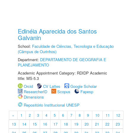
Edinéia Aparecida dos Santos
Galvanin
School:
Faculdade de Ciências, Tecnologia e Educação
(Câmpus de Ourinhos)
Department:
DEPARTAMENTO DE GEOGRAFIA E
PLANEJAMENTO
Academic Appointment Category: RDIDP Academic
title: MS-5.3
Orcid
CV Lattes
Google Scholar
ResearcherID
Scopus
Fapesp
Dimensions
Repositório Institucional UNESP
«
1
2
3
4
5
6
7
8
9
10
11
12
13
14
15
16
17
18
19
20
21
22
23
24
25
26
27
28
29
30
31
32
33
34