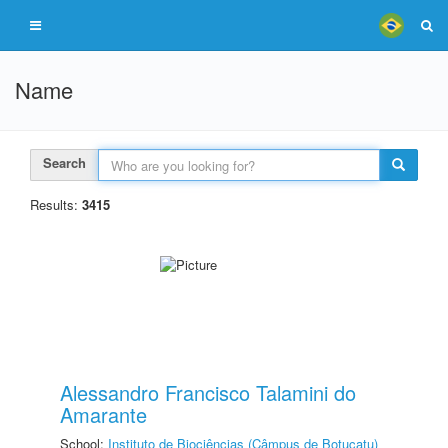
Name
Search
Results:
3415
Alessandro Francisco Talamini do
Amarante
School:
Instituto de Biociências (Câmpus de Botucatu)