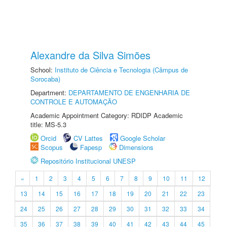
Alexandre da Silva Simões
School:
Instituto de Ciência e Tecnologia (Câmpus de
Sorocaba)
Department:
DEPARTAMENTO DE ENGENHARIA DE
CONTROLE E AUTOMAÇÃO
Academic Appointment Category: RDIDP Academic
title: MS-5.3
Orcid
CV Lattes
Google Scholar
Scopus
Fapesp
Dimensions
Repositório Institucional UNESP
«
1
2
3
4
5
6
7
8
9
10
11
12
13
14
15
16
17
18
19
20
21
22
23
24
25
26
27
28
29
30
31
32
33
34
35
36
37
38
39
40
41
42
43
44
45