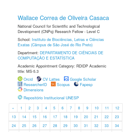
Wallace Correa de Oliveira Casaca
National Council for Scientific and Technological
Development (CNPq) Research Fellow - Level C
School:
Instituto de Biociências, Letras e Ciências
Exatas (Câmpus de São José do Rio Preto)
Department:
DEPARTAMENTO DE CIÊNCIAS DE
COMPUTAÇÃO E ESTATÍSTICA
Academic Appointment Category: RDIDP Academic
title: MS-5.3
Orcid
CV Lattes
Google Scholar
ResearcherID
Scopus
Fapesp
Dimensions
Repositório Institucional UNESP
«
1
2
3
4
5
6
7
8
9
10
11
12
13
14
15
16
17
18
19
20
21
22
23
24
25
26
27
28
29
30
31
32
33
34