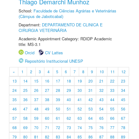
Thiago Demarchi Munhoz
School:
Faculdade de Ciências Agrárias e Veterinárias
(Câmpus de Jaboticabal)
Department:
DEPARTAMENTO DE CLINICA E
CIRURGIA VETERINÁRIA
Academic Appointment Category: RDIDP Academic
title: MS-3.1
Orcid
CV Lattes
Repositório Institucional UNESP
«
1
2
3
4
5
6
7
8
9
10
11
12
13
14
15
16
17
18
19
20
21
22
23
24
25
26
27
28
29
30
31
32
33
34
35
36
37
38
39
40
41
42
43
44
45
46
47
48
49
50
51
52
53
54
55
56
57
58
59
60
61
62
63
64
65
66
67
68
69
70
71
72
73
74
75
76
77
78
79
80
81
82
83
84
85
86
87
88
89