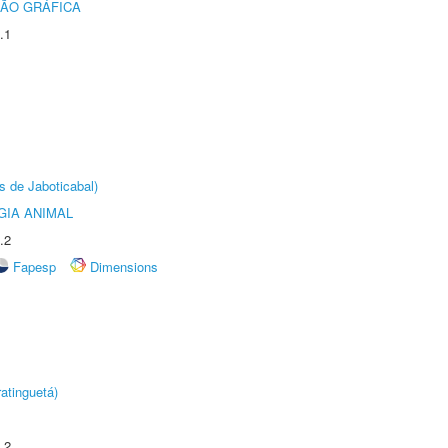
ÃO GRÁFICA
.1
s de Jaboticabal)
GIA ANIMAL
.2
Fapesp
Dimensions
atinguetá)
.2