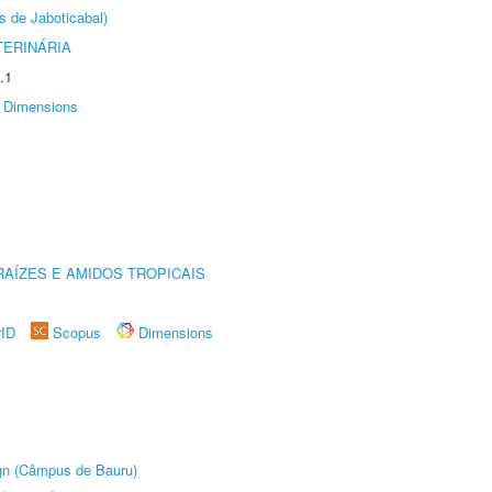
s de Jaboticabal)
TERINÁRIA
.1
Dimensions
AÍZES E AMIDOS TROPICAIS
rID
Scopus
Dimensions
ign (Câmpus de Bauru)