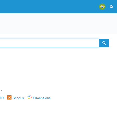
.1
rID
Scopus
Dimensions