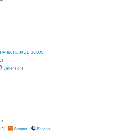
HARIA RURAL E SOLOS
.1
Dimensions
.1
rID
Scopus
Fapesp