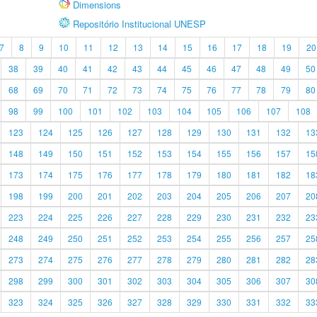
Dimensions
Repositório Institucional UNESP
7
8
9
10
11
12
13
14
15
16
17
18
19
20
38
39
40
41
42
43
44
45
46
47
48
49
50
68
69
70
71
72
73
74
75
76
77
78
79
80
98
99
100
101
102
103
104
105
106
107
108
123
124
125
126
127
128
129
130
131
132
13
148
149
150
151
152
153
154
155
156
157
15
173
174
175
176
177
178
179
180
181
182
18
198
199
200
201
202
203
204
205
206
207
20
223
224
225
226
227
228
229
230
231
232
23
248
249
250
251
252
253
254
255
256
257
25
273
274
275
276
277
278
279
280
281
282
28
298
299
300
301
302
303
304
305
306
307
30
323
324
325
326
327
328
329
330
331
332
33