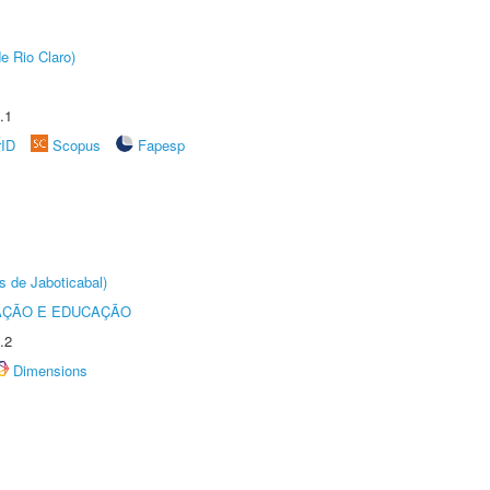
e Rio Claro)
.1
rID
Scopus
Fapesp
s de Jaboticabal)
AÇÃO E EDUCAÇÃO
.2
Dimensions