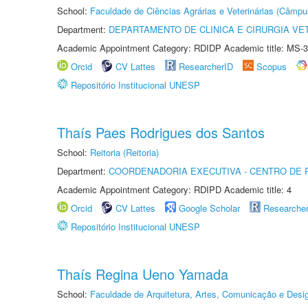
School:
Faculdade de Ciências Agrárias e Veterinárias (Câmpu
Department:
DEPARTAMENTO DE CLINICA E CIRURGIA VE
Academic Appointment Category: RDIDP Academic title: MS-3
Orcid
CV Lattes
ResearcherID
Scopus
Repositório Institucional UNESP
Thaís Paes Rodrigues dos Santos
School:
Reitoria (Reitoria)
Department:
COORDENADORIA EXECUTIVA - CENTRO DE R
Academic Appointment Category: RDIPD Academic title: 4
Orcid
CV Lattes
Google Scholar
Researche
Repositório Institucional UNESP
Thaís Regina Ueno Yamada
School:
Faculdade de Arquitetura, Artes, Comunicação e Des