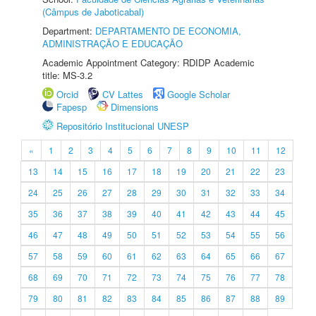
(Câmpus de Jaboticabal)
Department:
DEPARTAMENTO DE ECONOMIA,
ADMINISTRAÇÃO E EDUCAÇÃO
Academic Appointment Category: RDIDP Academic
title: MS-3.2
Orcid
CV Lattes
Google Scholar
Fapesp
Dimensions
Repositório Institucional UNESP
«
1
2
3
4
5
6
7
8
9
10
11
12
13
14
15
16
17
18
19
20
21
22
23
24
25
26
27
28
29
30
31
32
33
34
35
36
37
38
39
40
41
42
43
44
45
46
47
48
49
50
51
52
53
54
55
56
57
58
59
60
61
62
63
64
65
66
67
68
69
70
71
72
73
74
75
76
77
78
79
80
81
82
83
84
85
86
87
88
89