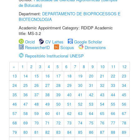
de Botucatu)
Department:
DEPARTAMENTO DE BIOPROCESSOS E
BIOTECNOLOGIA
Academic Appointment Category: RDIDP Academic
title: MS-3.2
Orcid
CV Lattes
Google Scholar
ResearcherID
Scopus
Dimensions
Repositório Institucional UNESP
«
1
2
3
4
5
6
7
8
9
10
11
12
13
14
15
16
17
18
19
20
21
22
23
24
25
26
27
28
29
30
31
32
33
34
35
36
37
38
39
40
41
42
43
44
45
46
47
48
49
50
51
52
53
54
55
56
57
58
59
60
61
62
63
64
65
66
67
68
69
70
71
72
73
74
75
76
77
78
79
80
81
82
83
84
85
86
87
88
89