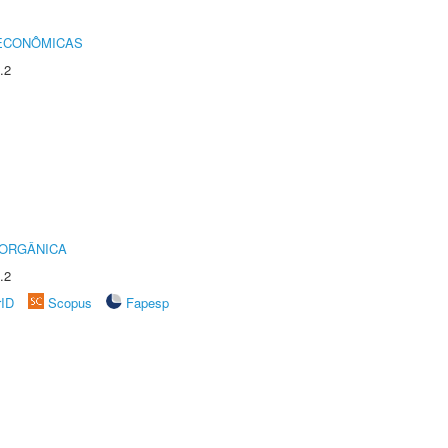
 ECONÔMICAS
.2
 ORGÂNICA
.2
rID
Scopus
Fapesp