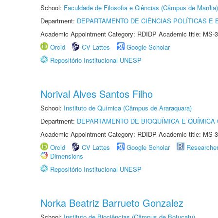
School:
Faculdade de Filosofia e Ciências (Câmpus de Marília)
Department:
DEPARTAMENTO DE CIÊNCIAS POLÍTICAS E
Academic Appointment Category: RDIDP Academic title: MS-3
Orcid
CV Lattes
Google Scholar
Repositório Institucional UNESP
Norival Alves Santos Filho
School:
Instituto de Química (Câmpus de Araraquara)
Department:
DEPARTAMENTO DE BIOQUÍMICA E QUÍMICA
Academic Appointment Category: RDIDP Academic title: MS-3
Orcid
CV Lattes
Google Scholar
Researche
Dimensions
Repositório Institucional UNESP
Norka Beatriz Barrueto Gonzalez
School:
Instituto de Biociências (Câmpus de Botucatu)