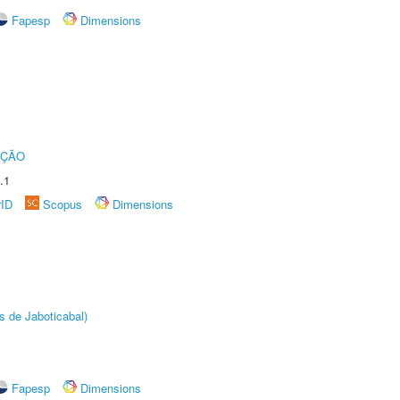
Fapesp
Dimensions
UÇÃO
.1
rID
Scopus
Dimensions
s de Jaboticabal)
Fapesp
Dimensions