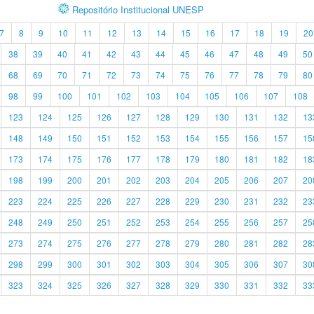
Repositório Institucional UNESP
7
8
9
10
11
12
13
14
15
16
17
18
19
20
38
39
40
41
42
43
44
45
46
47
48
49
50
68
69
70
71
72
73
74
75
76
77
78
79
80
98
99
100
101
102
103
104
105
106
107
108
123
124
125
126
127
128
129
130
131
132
13
148
149
150
151
152
153
154
155
156
157
15
173
174
175
176
177
178
179
180
181
182
18
198
199
200
201
202
203
204
205
206
207
20
223
224
225
226
227
228
229
230
231
232
23
248
249
250
251
252
253
254
255
256
257
25
273
274
275
276
277
278
279
280
281
282
28
298
299
300
301
302
303
304
305
306
307
30
323
324
325
326
327
328
329
330
331
332
33