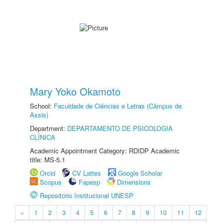
Mary Yoko Okamoto
School:
Faculdade de Ciências e Letras (Câmpus de
Assis)
Department:
DEPARTAMENTO DE PSICOLOGIA
CLÍNICA
Academic Appointment Category: RDIDP Academic
title: MS-5.1
Orcid
CV Lattes
Google Scholar
Scopus
Fapesp
Dimensions
Repositório Institucional UNESP
«
1
2
3
4
5
6
7
8
9
10
11
12