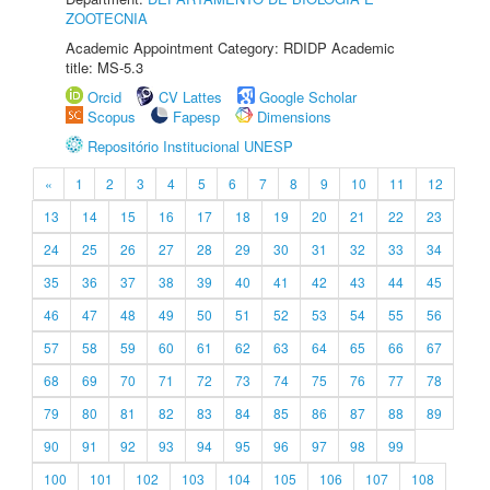
ZOOTECNIA
Academic Appointment Category: RDIDP Academic
title: MS-5.3
Orcid
CV Lattes
Google Scholar
Scopus
Fapesp
Dimensions
Repositório Institucional UNESP
«
1
2
3
4
5
6
7
8
9
10
11
12
13
14
15
16
17
18
19
20
21
22
23
24
25
26
27
28
29
30
31
32
33
34
35
36
37
38
39
40
41
42
43
44
45
46
47
48
49
50
51
52
53
54
55
56
57
58
59
60
61
62
63
64
65
66
67
68
69
70
71
72
73
74
75
76
77
78
79
80
81
82
83
84
85
86
87
88
89
90
91
92
93
94
95
96
97
98
99
100
101
102
103
104
105
106
107
108