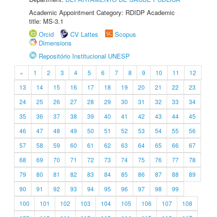
Academic Appointment Category: RDIDP Academic
title: MS-3.1
Orcid
CV Lattes
Scopus
Dimensions
Repositório Institucional UNESP
«
1
2
3
4
5
6
7
8
9
10
11
12
13
14
15
16
17
18
19
20
21
22
23
24
25
26
27
28
29
30
31
32
33
34
35
36
37
38
39
40
41
42
43
44
45
46
47
48
49
50
51
52
53
54
55
56
57
58
59
60
61
62
63
64
65
66
67
68
69
70
71
72
73
74
75
76
77
78
79
80
81
82
83
84
85
86
87
88
89
90
91
92
93
94
95
96
97
98
99
100
101
102
103
104
105
106
107
108