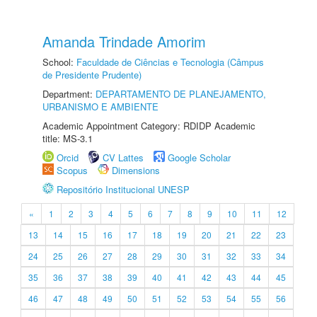
Amanda Trindade Amorim
School:
Faculdade de Ciências e Tecnologia (Câmpus
de Presidente Prudente)
Department:
DEPARTAMENTO DE PLANEJAMENTO,
URBANISMO E AMBIENTE
Academic Appointment Category: RDIDP Academic
title: MS-3.1
Orcid
CV Lattes
Google Scholar
Scopus
Dimensions
Repositório Institucional UNESP
«
1
2
3
4
5
6
7
8
9
10
11
12
13
14
15
16
17
18
19
20
21
22
23
24
25
26
27
28
29
30
31
32
33
34
35
36
37
38
39
40
41
42
43
44
45
46
47
48
49
50
51
52
53
54
55
56