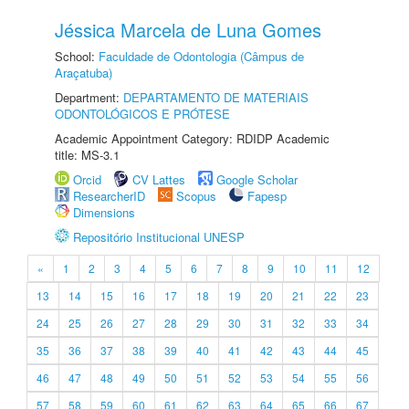
Jéssica Marcela de Luna Gomes
School:
Faculdade de Odontologia (Câmpus de
Araçatuba)
Department:
DEPARTAMENTO DE MATERIAIS
ODONTOLÓGICOS E PRÓTESE
Academic Appointment Category: RDIDP Academic
title: MS-3.1
Orcid
CV Lattes
Google Scholar
ResearcherID
Scopus
Fapesp
Dimensions
Repositório Institucional UNESP
«
1
2
3
4
5
6
7
8
9
10
11
12
13
14
15
16
17
18
19
20
21
22
23
24
25
26
27
28
29
30
31
32
33
34
35
36
37
38
39
40
41
42
43
44
45
46
47
48
49
50
51
52
53
54
55
56
57
58
59
60
61
62
63
64
65
66
67