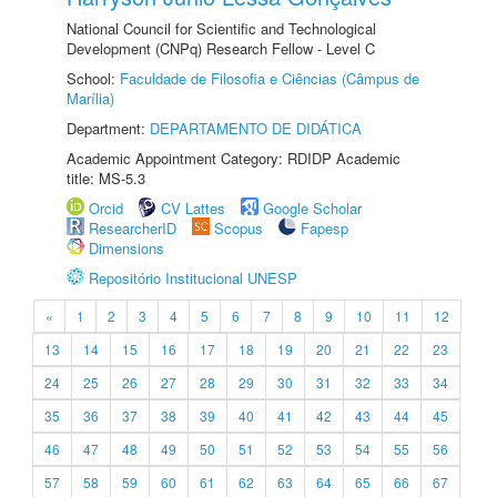
National Council for Scientific and Technological
Development (CNPq) Research Fellow - Level C
School:
Faculdade de Filosofia e Ciências (Câmpus de
Marília)
Department:
DEPARTAMENTO DE DIDÁTICA
Academic Appointment Category: RDIDP Academic
title: MS-5.3
Orcid
CV Lattes
Google Scholar
ResearcherID
Scopus
Fapesp
Dimensions
Repositório Institucional UNESP
«
1
2
3
4
5
6
7
8
9
10
11
12
13
14
15
16
17
18
19
20
21
22
23
24
25
26
27
28
29
30
31
32
33
34
35
36
37
38
39
40
41
42
43
44
45
46
47
48
49
50
51
52
53
54
55
56
57
58
59
60
61
62
63
64
65
66
67