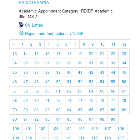
RADIOTERAPIA
Academic Appointment Category: RDIDP Academic
title: MS-3.1
CV Lattes
Repositório Institucional UNESP
«
1
2
3
4
5
6
7
8
9
10
11
12
13
14
15
16
17
18
19
20
21
22
23
24
25
26
27
28
29
30
31
32
33
34
35
36
37
38
39
40
41
42
43
44
45
46
47
48
49
50
51
52
53
54
55
56
57
58
59
60
61
62
63
64
65
66
67
68
69
70
71
72
73
74
75
76
77
78
79
80
81
82
83
84
85
86
87
88
89
90
91
92
93
94
95
96
97
98
99
100
101
102
103
104
105
106
107
108
109
110
111
112
113
114
115
116
117