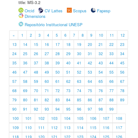
title: MS-3.2
Orcid
CV Lattes
Scopus
Fapesp
Dimensions
Repositório Institucional UNESP
«
1
2
3
4
5
6
7
8
9
10
11
12
13
14
15
16
17
18
19
20
21
22
23
24
25
26
27
28
29
30
31
32
33
34
35
36
37
38
39
40
41
42
43
44
45
46
47
48
49
50
51
52
53
54
55
56
57
58
59
60
61
62
63
64
65
66
67
68
69
70
71
72
73
74
75
76
77
78
79
80
81
82
83
84
85
86
87
88
89
90
91
92
93
94
95
96
97
98
99
100
101
102
103
104
105
106
107
108
109
110
111
112
113
114
115
116
117
118
119
120
121
122
123
124
125
126