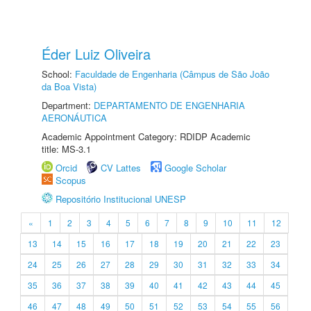
Éder Luiz Oliveira
School:
Faculdade de Engenharia (Câmpus de São João
da Boa Vista)
Department:
DEPARTAMENTO DE ENGENHARIA
AERONÁUTICA
Academic Appointment Category: RDIDP Academic
title: MS-3.1
Orcid
CV Lattes
Google Scholar
Scopus
Repositório Institucional UNESP
«
1
2
3
4
5
6
7
8
9
10
11
12
13
14
15
16
17
18
19
20
21
22
23
24
25
26
27
28
29
30
31
32
33
34
35
36
37
38
39
40
41
42
43
44
45
46
47
48
49
50
51
52
53
54
55
56