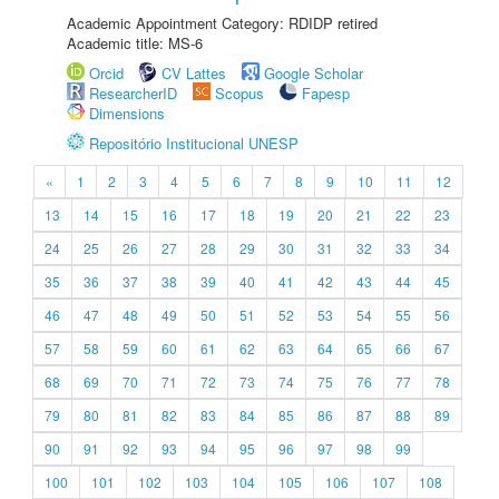
Academic Appointment Category: RDIDP retired
Academic title: MS-6
Orcid
CV Lattes
Google Scholar
ResearcherID
Scopus
Fapesp
Dimensions
Repositório Institucional UNESP
«
1
2
3
4
5
6
7
8
9
10
11
12
13
14
15
16
17
18
19
20
21
22
23
24
25
26
27
28
29
30
31
32
33
34
35
36
37
38
39
40
41
42
43
44
45
46
47
48
49
50
51
52
53
54
55
56
57
58
59
60
61
62
63
64
65
66
67
68
69
70
71
72
73
74
75
76
77
78
79
80
81
82
83
84
85
86
87
88
89
90
91
92
93
94
95
96
97
98
99
100
101
102
103
104
105
106
107
108