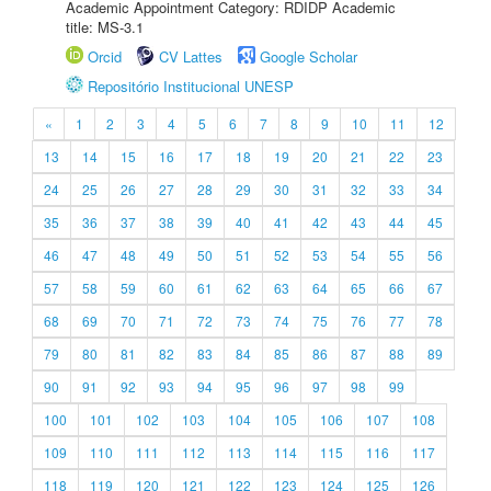
Academic Appointment Category: RDIDP Academic
title: MS-3.1
Orcid
CV Lattes
Google Scholar
Repositório Institucional UNESP
«
1
2
3
4
5
6
7
8
9
10
11
12
13
14
15
16
17
18
19
20
21
22
23
24
25
26
27
28
29
30
31
32
33
34
35
36
37
38
39
40
41
42
43
44
45
46
47
48
49
50
51
52
53
54
55
56
57
58
59
60
61
62
63
64
65
66
67
68
69
70
71
72
73
74
75
76
77
78
79
80
81
82
83
84
85
86
87
88
89
90
91
92
93
94
95
96
97
98
99
100
101
102
103
104
105
106
107
108
109
110
111
112
113
114
115
116
117
118
119
120
121
122
123
124
125
126