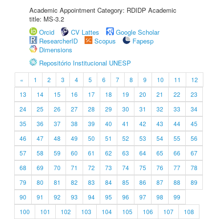
Academic Appointment Category: RDIDP Academic
title: MS-3.2
Orcid
CV Lattes
Google Scholar
ResearcherID
Scopus
Fapesp
Dimensions
Repositório Institucional UNESP
«
1
2
3
4
5
6
7
8
9
10
11
12
13
14
15
16
17
18
19
20
21
22
23
24
25
26
27
28
29
30
31
32
33
34
35
36
37
38
39
40
41
42
43
44
45
46
47
48
49
50
51
52
53
54
55
56
57
58
59
60
61
62
63
64
65
66
67
68
69
70
71
72
73
74
75
76
77
78
79
80
81
82
83
84
85
86
87
88
89
90
91
92
93
94
95
96
97
98
99
100
101
102
103
104
105
106
107
108