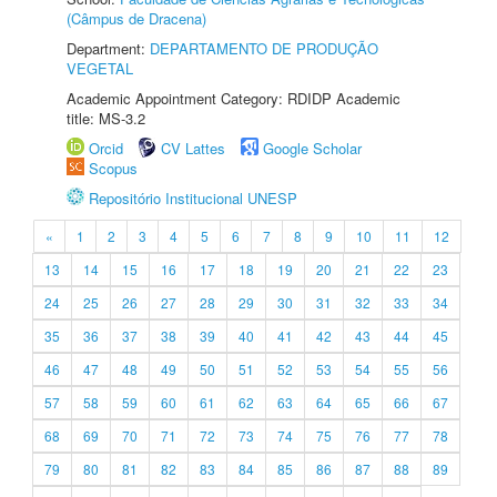
(Câmpus de Dracena)
Department:
DEPARTAMENTO DE PRODUÇÃO
VEGETAL
Academic Appointment Category: RDIDP Academic
title: MS-3.2
Orcid
CV Lattes
Google Scholar
Scopus
Repositório Institucional UNESP
«
1
2
3
4
5
6
7
8
9
10
11
12
13
14
15
16
17
18
19
20
21
22
23
24
25
26
27
28
29
30
31
32
33
34
35
36
37
38
39
40
41
42
43
44
45
46
47
48
49
50
51
52
53
54
55
56
57
58
59
60
61
62
63
64
65
66
67
68
69
70
71
72
73
74
75
76
77
78
79
80
81
82
83
84
85
86
87
88
89