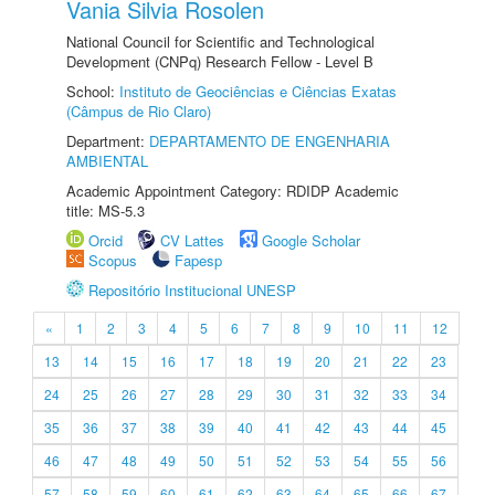
Vania Silvia Rosolen
National Council for Scientific and Technological
Development (CNPq) Research Fellow - Level B
School:
Instituto de Geociências e Ciências Exatas
(Câmpus de Rio Claro)
Department:
DEPARTAMENTO DE ENGENHARIA
AMBIENTAL
Academic Appointment Category: RDIDP Academic
title: MS-5.3
Orcid
CV Lattes
Google Scholar
Scopus
Fapesp
Repositório Institucional UNESP
«
1
2
3
4
5
6
7
8
9
10
11
12
13
14
15
16
17
18
19
20
21
22
23
24
25
26
27
28
29
30
31
32
33
34
35
36
37
38
39
40
41
42
43
44
45
46
47
48
49
50
51
52
53
54
55
56
57
58
59
60
61
62
63
64
65
66
67