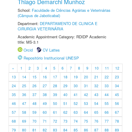
Thiago Demarchi Munhoz
School:
Faculdade de Ciências Agrárias e Veterinárias
(Câmpus de Jaboticabal)
Department:
DEPARTAMENTO DE CLINICA E
CIRURGIA VETERINÁRIA
Academic Appointment Category: RDIDP Academic
title: MS-3.1
Orcid
CV Lattes
Repositório Institucional UNESP
«
1
2
3
4
5
6
7
8
9
10
11
12
13
14
15
16
17
18
19
20
21
22
23
24
25
26
27
28
29
30
31
32
33
34
35
36
37
38
39
40
41
42
43
44
45
46
47
48
49
50
51
52
53
54
55
56
57
58
59
60
61
62
63
64
65
66
67
68
69
70
71
72
73
74
75
76
77
78
79
80
81
82
83
84
85
86
87
88
89