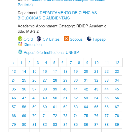
Paulista)
Department:
DEPARTAMENTO DE CIÊNCIAS
BIOLÓGICAS E AMBIENTAIS
Academic Appointment Category: RDIDP Academic
title: MS-3.2
Orcid
CV Lattes
Scopus
Fapesp
Dimensions
Repositório Institucional UNESP
«
1
2
3
4
5
6
7
8
9
10
11
12
13
14
15
16
17
18
19
20
21
22
23
24
25
26
27
28
29
30
31
32
33
34
35
36
37
38
39
40
41
42
43
44
45
46
47
48
49
50
51
52
53
54
55
56
57
58
59
60
61
62
63
64
65
66
67
68
69
70
71
72
73
74
75
76
77
78
79
80
81
82
83
84
85
86
87
88
89