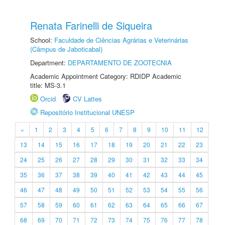
Renata Farinelli de Siqueira
School:
Faculdade de Ciências Agrárias e Veterinárias
(Câmpus de Jaboticabal)
Department:
DEPARTAMENTO DE ZOOTECNIA
Academic Appointment Category: RDIDP Academic
title: MS-3.1
Orcid
CV Lattes
Repositório Institucional UNESP
«
1
2
3
4
5
6
7
8
9
10
11
12
13
14
15
16
17
18
19
20
21
22
23
24
25
26
27
28
29
30
31
32
33
34
35
36
37
38
39
40
41
42
43
44
45
46
47
48
49
50
51
52
53
54
55
56
57
58
59
60
61
62
63
64
65
66
67
68
69
70
71
72
73
74
75
76
77
78