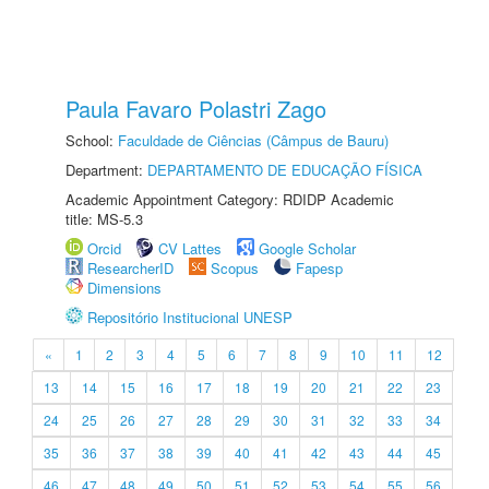
Paula Favaro Polastri Zago
School:
Faculdade de Ciências (Câmpus de Bauru)
Department:
DEPARTAMENTO DE EDUCAÇÃO FÍSICA
Academic Appointment Category: RDIDP Academic
title: MS-5.3
Orcid
CV Lattes
Google Scholar
ResearcherID
Scopus
Fapesp
Dimensions
Repositório Institucional UNESP
«
1
2
3
4
5
6
7
8
9
10
11
12
13
14
15
16
17
18
19
20
21
22
23
24
25
26
27
28
29
30
31
32
33
34
35
36
37
38
39
40
41
42
43
44
45
46
47
48
49
50
51
52
53
54
55
56