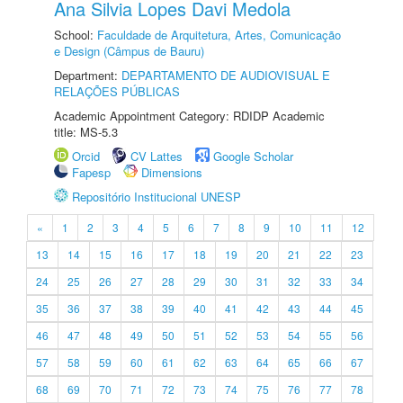
Ana Silvia Lopes Davi Medola
School:
Faculdade de Arquitetura, Artes, Comunicação
e Design (Câmpus de Bauru)
Department:
DEPARTAMENTO DE AUDIOVISUAL E
RELAÇÕES PÚBLICAS
Academic Appointment Category: RDIDP Academic
title: MS-5.3
Orcid
CV Lattes
Google Scholar
Fapesp
Dimensions
Repositório Institucional UNESP
«
1
2
3
4
5
6
7
8
9
10
11
12
13
14
15
16
17
18
19
20
21
22
23
24
25
26
27
28
29
30
31
32
33
34
35
36
37
38
39
40
41
42
43
44
45
46
47
48
49
50
51
52
53
54
55
56
57
58
59
60
61
62
63
64
65
66
67
68
69
70
71
72
73
74
75
76
77
78