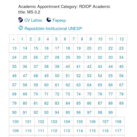
Academic Appointment Category: RDIDP Academic
title: MS-3.2
CV Lattes
Fapesp
Repositório Institucional UNESP
«
1
2
3
4
5
6
7
8
9
10
11
12
13
14
15
16
17
18
19
20
21
22
23
24
25
26
27
28
29
30
31
32
33
34
35
36
37
38
39
40
41
42
43
44
45
46
47
48
49
50
51
52
53
54
55
56
57
58
59
60
61
62
63
64
65
66
67
68
69
70
71
72
73
74
75
76
77
78
79
80
81
82
83
84
85
86
87
88
89
90
91
92
93
94
95
96
97
98
99
100
101
102
103
104
105
106
107
108
109
110
111
112
113
114
115
116
117