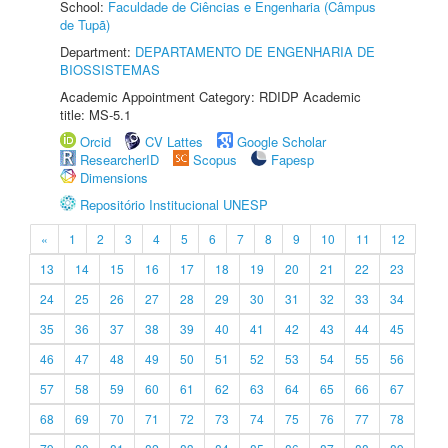
School:
Faculdade de Ciências e Engenharia (Câmpus
de Tupã)
Department:
DEPARTAMENTO DE ENGENHARIA DE
BIOSSISTEMAS
Academic Appointment Category: RDIDP Academic
title: MS-5.1
Orcid
CV Lattes
Google Scholar
ResearcherID
Scopus
Fapesp
Dimensions
Repositório Institucional UNESP
«
1
2
3
4
5
6
7
8
9
10
11
12
13
14
15
16
17
18
19
20
21
22
23
24
25
26
27
28
29
30
31
32
33
34
35
36
37
38
39
40
41
42
43
44
45
46
47
48
49
50
51
52
53
54
55
56
57
58
59
60
61
62
63
64
65
66
67
68
69
70
71
72
73
74
75
76
77
78