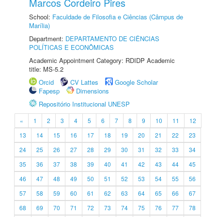
Marcos Cordeiro Pires
School:
Faculdade de Filosofia e Ciências (Câmpus de
Marília)
Department:
DEPARTAMENTO DE CIÊNCIAS
POLÍTICAS E ECONÔMICAS
Academic Appointment Category: RDIDP Academic
title: MS-5.2
Orcid
CV Lattes
Google Scholar
Fapesp
Dimensions
Repositório Institucional UNESP
«
1
2
3
4
5
6
7
8
9
10
11
12
13
14
15
16
17
18
19
20
21
22
23
24
25
26
27
28
29
30
31
32
33
34
35
36
37
38
39
40
41
42
43
44
45
46
47
48
49
50
51
52
53
54
55
56
57
58
59
60
61
62
63
64
65
66
67
68
69
70
71
72
73
74
75
76
77
78