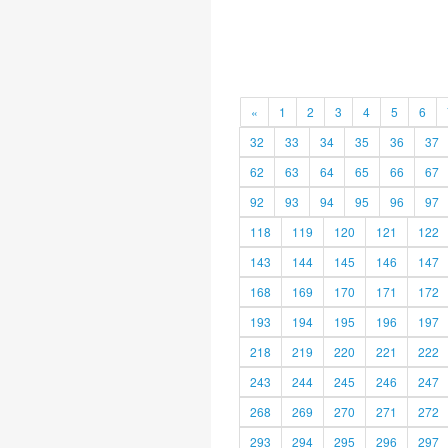
«
1
2
3
4
5
6
32
33
34
35
36
37
62
63
64
65
66
67
92
93
94
95
96
97
118
119
120
121
122
143
144
145
146
147
168
169
170
171
172
193
194
195
196
197
218
219
220
221
222
243
244
245
246
247
268
269
270
271
272
293
294
295
296
297