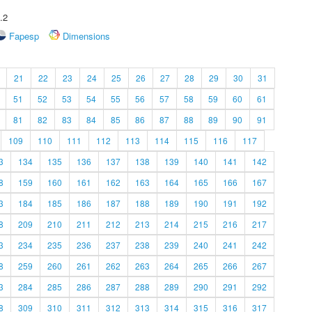
.2
Fapesp
Dimensions
21
22
23
24
25
26
27
28
29
30
31
51
52
53
54
55
56
57
58
59
60
61
81
82
83
84
85
86
87
88
89
90
91
109
110
111
112
113
114
115
116
117
3
134
135
136
137
138
139
140
141
142
8
159
160
161
162
163
164
165
166
167
3
184
185
186
187
188
189
190
191
192
8
209
210
211
212
213
214
215
216
217
3
234
235
236
237
238
239
240
241
242
8
259
260
261
262
263
264
265
266
267
3
284
285
286
287
288
289
290
291
292
8
309
310
311
312
313
314
315
316
317