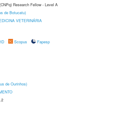
 (CNPq) Research Fellow - Level A
us de Botucatu)
DICINA VETERINÁRIA
rID
Scopus
Fapesp
us de Ourinhos)
AMENTO
.2