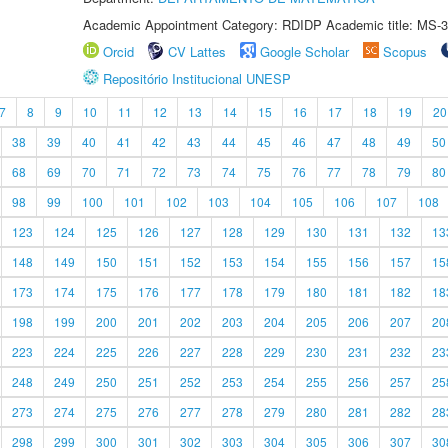
Academic Appointment Category: RDIDP Academic title: MS-3
Orcid
CV Lattes
Google Scholar
Scopus
Repositório Institucional UNESP
7
8
9
10
11
12
13
14
15
16
17
18
19
20
38
39
40
41
42
43
44
45
46
47
48
49
50
68
69
70
71
72
73
74
75
76
77
78
79
80
98
99
100
101
102
103
104
105
106
107
108
123
124
125
126
127
128
129
130
131
132
13
148
149
150
151
152
153
154
155
156
157
15
173
174
175
176
177
178
179
180
181
182
18
198
199
200
201
202
203
204
205
206
207
20
223
224
225
226
227
228
229
230
231
232
23
248
249
250
251
252
253
254
255
256
257
25
273
274
275
276
277
278
279
280
281
282
28
298
299
300
301
302
303
304
305
306
307
30