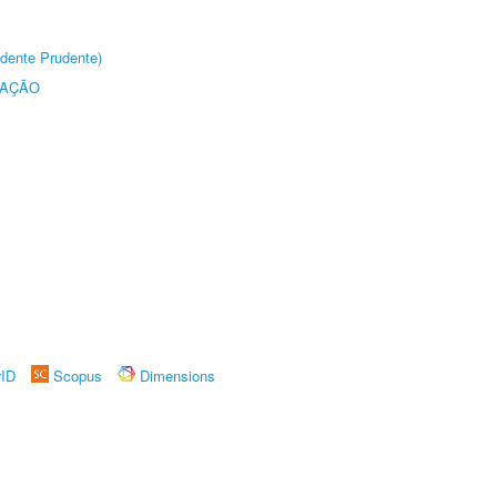
dente Prudente)
TAÇÃO
rID
Scopus
Dimensions