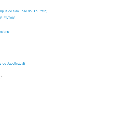
Câmpus de São José do Rio Preto)
BIENTAIS
nsions
s de Jaboticabal)
.1