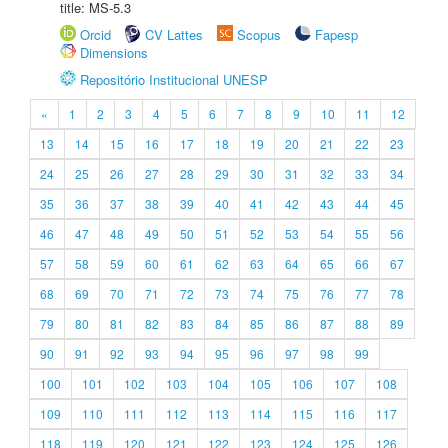
title: MS-5.3
Orcid
CV Lattes
Scopus
Fapesp
Dimensions
Repositório Institucional UNESP
«
1
2
3
4
5
6
7
8
9
10
11
12
13
14
15
16
17
18
19
20
21
22
23
24
25
26
27
28
29
30
31
32
33
34
35
36
37
38
39
40
41
42
43
44
45
46
47
48
49
50
51
52
53
54
55
56
57
58
59
60
61
62
63
64
65
66
67
68
69
70
71
72
73
74
75
76
77
78
79
80
81
82
83
84
85
86
87
88
89
90
91
92
93
94
95
96
97
98
99
100
101
102
103
104
105
106
107
108
109
110
111
112
113
114
115
116
117
118
119
120
121
122
123
124
125
126