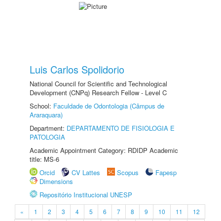
Luis Carlos Spolidorio
National Council for Scientific and Technological
Development (CNPq) Research Fellow - Level C
School:
Faculdade de Odontologia (Câmpus de
Araraquara)
Department:
DEPARTAMENTO DE FISIOLOGIA E
PATOLOGIA
Academic Appointment Category: RDIDP Academic
title: MS-6
Orcid
CV Lattes
Scopus
Fapesp
Dimensions
Repositório Institucional UNESP
«
1
2
3
4
5
6
7
8
9
10
11
12