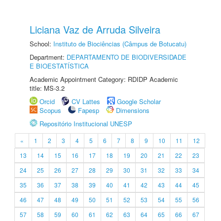
Liciana Vaz de Arruda Silveira
School:
Instituto de Biociências (Câmpus de Botucatu)
Department:
DEPARTAMENTO DE BIODIVERSIDADE
E BIOESTATÍSTICA
Academic Appointment Category: RDIDP Academic
title: MS-3.2
Orcid
CV Lattes
Google Scholar
Scopus
Fapesp
Dimensions
Repositório Institucional UNESP
«
1
2
3
4
5
6
7
8
9
10
11
12
13
14
15
16
17
18
19
20
21
22
23
24
25
26
27
28
29
30
31
32
33
34
35
36
37
38
39
40
41
42
43
44
45
46
47
48
49
50
51
52
53
54
55
56
57
58
59
60
61
62
63
64
65
66
67