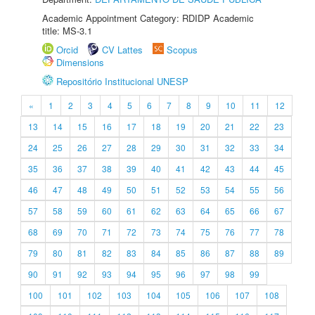
Academic Appointment Category: RDIDP Academic
title: MS-3.1
Orcid
CV Lattes
Scopus
Dimensions
Repositório Institucional UNESP
«
1
2
3
4
5
6
7
8
9
10
11
12
13
14
15
16
17
18
19
20
21
22
23
24
25
26
27
28
29
30
31
32
33
34
35
36
37
38
39
40
41
42
43
44
45
46
47
48
49
50
51
52
53
54
55
56
57
58
59
60
61
62
63
64
65
66
67
68
69
70
71
72
73
74
75
76
77
78
79
80
81
82
83
84
85
86
87
88
89
90
91
92
93
94
95
96
97
98
99
100
101
102
103
104
105
106
107
108