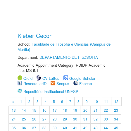
Kleber Cecon
School:
Faculdade de Filosofia e Ciências (Câmpus de
Marília)
Department:
DEPARTAMENTO DE FILOSOFIA
Academic Appointment Category: RDIDP Academic
title: MS-5.1
Orcid
CV Lattes
Google Scholar
ResearcherID
Scopus
Fapesp
Repositório Institucional UNESP
«
1
2
3
4
5
6
7
8
9
10
11
12
13
14
15
16
17
18
19
20
21
22
23
24
25
26
27
28
29
30
31
32
33
34
35
36
37
38
39
40
41
42
43
44
45