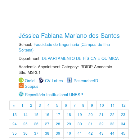
Jéssica Fabiana Mariano dos Santos
School:
Faculdade de Engenharia (Câmpus de Ilha
Solteira)
Department:
DEPARTAMENTO DE FÍSICA E QUÍMICA
Academic Appointment Category: RDIDP Academic
title: MS-3.1
Orcid
CV Lattes
ResearcherID
Scopus
Repositório Institucional UNESP
«
1
2
3
4
5
6
7
8
9
10
11
12
13
14
15
16
17
18
19
20
21
22
23
24
25
26
27
28
29
30
31
32
33
34
35
36
37
38
39
40
41
42
43
44
45