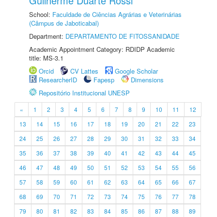
Guilherme Duarte Rossi
School:
Faculdade de Ciências Agrárias e Veterinárias
(Câmpus de Jaboticabal)
Department:
DEPARTAMENTO DE FITOSSANIDADE
Academic Appointment Category: RDIDP Academic
title: MS-3.1
Orcid
CV Lattes
Google Scholar
ResearcherID
Fapesp
Dimensions
Repositório Institucional UNESP
«
1
2
3
4
5
6
7
8
9
10
11
12
13
14
15
16
17
18
19
20
21
22
23
24
25
26
27
28
29
30
31
32
33
34
35
36
37
38
39
40
41
42
43
44
45
46
47
48
49
50
51
52
53
54
55
56
57
58
59
60
61
62
63
64
65
66
67
68
69
70
71
72
73
74
75
76
77
78
79
80
81
82
83
84
85
86
87
88
89