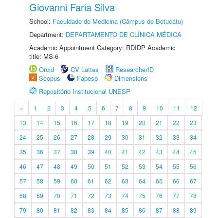
Giovanni Faria Silva
School:
Faculdade de Medicina (Câmpus de Botucatu)
Department:
DEPARTAMENTO DE CLÍNICA MÉDICA
Academic Appointment Category: RDIDP Academic
title: MS-6
Orcid
CV Lattes
ResearcherID
Scopus
Fapesp
Dimensions
Repositório Institucional UNESP
«
1
2
3
4
5
6
7
8
9
10
11
12
13
14
15
16
17
18
19
20
21
22
23
24
25
26
27
28
29
30
31
32
33
34
35
36
37
38
39
40
41
42
43
44
45
46
47
48
49
50
51
52
53
54
55
56
57
58
59
60
61
62
63
64
65
66
67
68
69
70
71
72
73
74
75
76
77
78
79
80
81
82
83
84
85
86
87
88
89