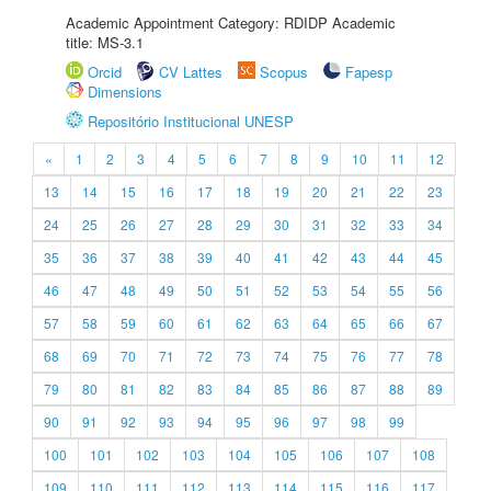
Academic Appointment Category: RDIDP Academic
title: MS-3.1
Orcid
CV Lattes
Scopus
Fapesp
Dimensions
Repositório Institucional UNESP
«
1
2
3
4
5
6
7
8
9
10
11
12
13
14
15
16
17
18
19
20
21
22
23
24
25
26
27
28
29
30
31
32
33
34
35
36
37
38
39
40
41
42
43
44
45
46
47
48
49
50
51
52
53
54
55
56
57
58
59
60
61
62
63
64
65
66
67
68
69
70
71
72
73
74
75
76
77
78
79
80
81
82
83
84
85
86
87
88
89
90
91
92
93
94
95
96
97
98
99
100
101
102
103
104
105
106
107
108
109
110
111
112
113
114
115
116
117