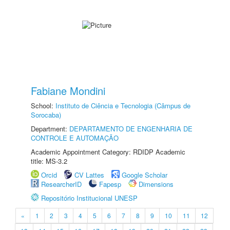
Fabiane Mondini
School:
Instituto de Ciência e Tecnologia (Câmpus de
Sorocaba)
Department:
DEPARTAMENTO DE ENGENHARIA DE
CONTROLE E AUTOMAÇÃO
Academic Appointment Category: RDIDP Academic
title: MS-3.2
Orcid
CV Lattes
Google Scholar
ResearcherID
Fapesp
Dimensions
Repositório Institucional UNESP
«
1
2
3
4
5
6
7
8
9
10
11
12